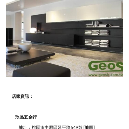
    店家資訊：
玖品五金行
            地址：桃園市中壢區延平路649號 [
地圖
]