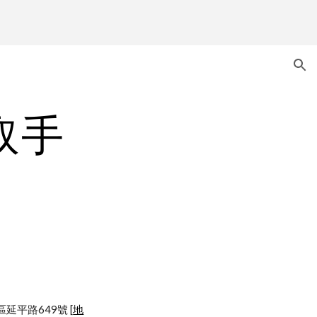
ion
取手
園市中壢區延平路649號 [
地