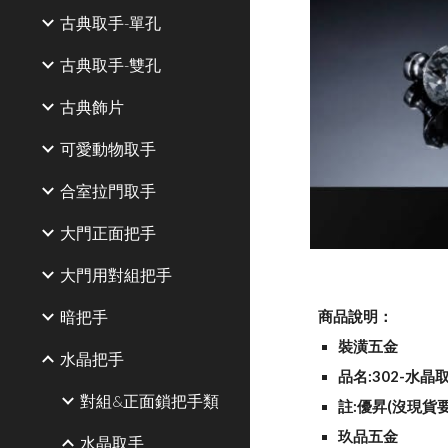
古典取手-單孔
古典取手-雙孔
古典飾片
可愛動物取手
合室拉門取手
大門正面把手
大門用對組把手
暗把手
商品說明：
裝潢五金
水晶把手
品名:302-水晶
對組&正面鎖把手類
註:優昇(沒現貨
玖品五金
水晶取手