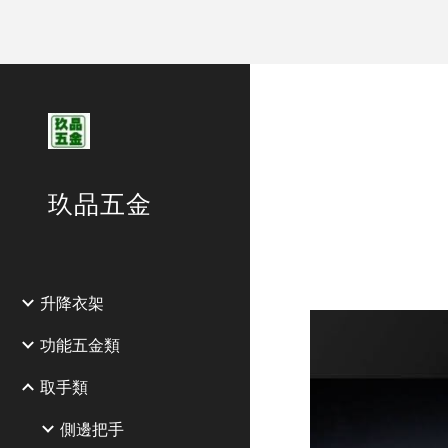
Sk
玖品五金
升降衣架
功能五金類
取手類
側邊把手