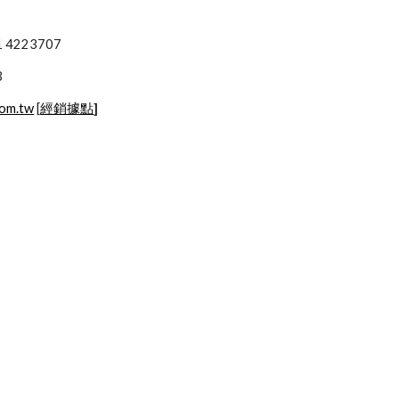
4201 4223707
3
com.tw
 [
經銷據點
]