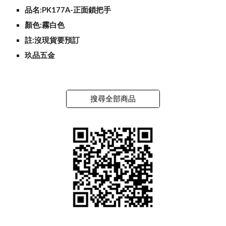
品名:PK177A-正面鎖把手
顏色:霧白色
註:沒現貨要預訂
玖品五金
搜尋全部商品