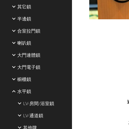
其它鎖
半邊鎖
合室拉門鎖
喇叭鎖
大門連體鎖
大門電子鎖
櫥櫃鎖
水平鎖
LV-房間/浴室鎖
LV-通道鎖
其他牌