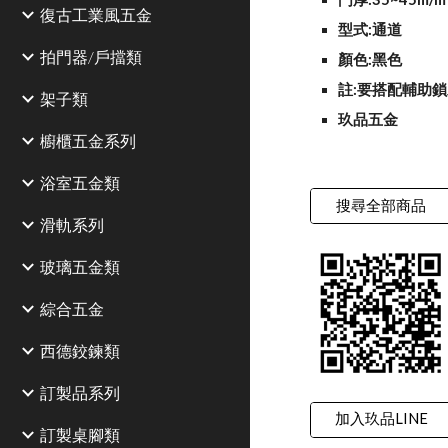
復古工業風五金
型式:通道
拍門器/戶擋類
顏色:黑色
註:要搭配輔助
架子類
玖品五金
櫥櫃五金系列
浴室五金類
搜尋全部商品
滑軌系列
玻璃五金類
綜合五金
西德鉸鍊類
訂製品系列
加入玖品LINE
訂製桌腳類