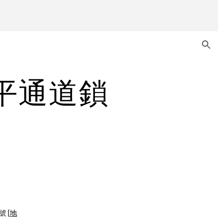
ion
-水平通道鎖
號 [
地