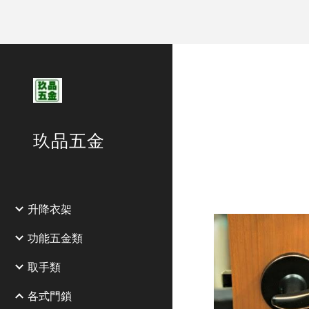
Sk
玖品五金
升降衣架
功能五金類
取手類
各式門鎖