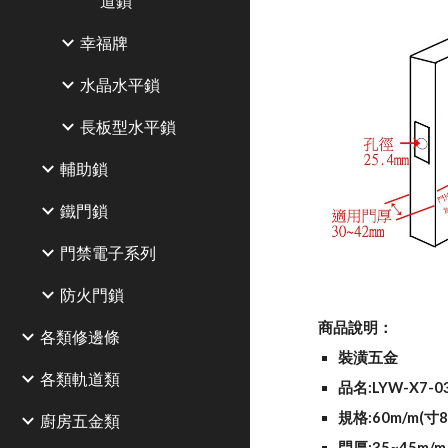
道鎖
幸福牌
水晶水平鎖
長板型水平鎖
輔助鎖
鐵門鎖
門禁電子系列
防火門鎖
商品說明：
各類修邊條
裝潢五金
各類軌道類
品名:LYW-X7-
規格:60m/m(寸
廚房五金類
門厚:35~45m/m