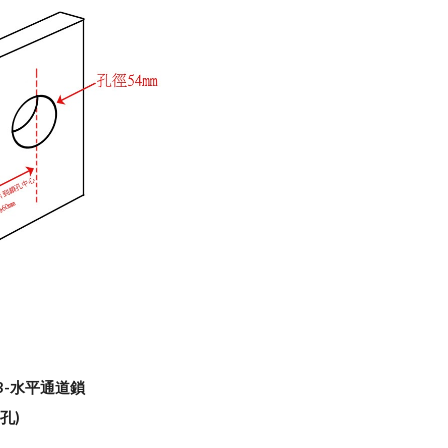
03-水平通道鎖
8孔)