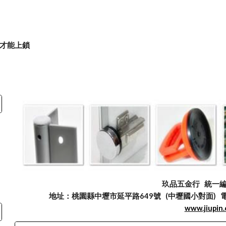
鎖才能上鎖
玖品五金行
統一編號
地址：桃園縣中壢市延平路649號 (中壢國小對面) 電話：03
www.jiupin