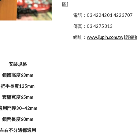
圖
]
            電話：03 4224201 4223707
            傳真：03 4275313
            網址：
www.jiupin.com.tw
 [
經銷
安裝規格
鎖體高度63mm
把手長度125mm
套盤寬度65mm
適用門厚30~42mm
鎖閂長度60mm
左右不分邊都適用