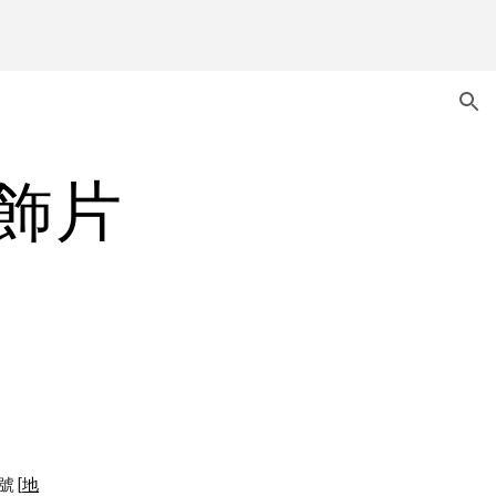
ion
典飾片
號 [
地