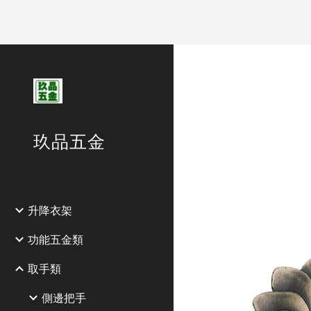
Sk
玖品五金
升降衣架
功能五金類
取手類
側邊把手