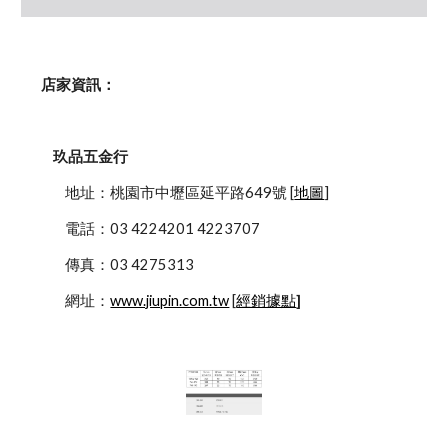
    店家資訊：
玖品五金行
            地址：桃園市中壢區延平路649號 [
地圖
]
            電話：03 4224201 4223707
            傳真：03 4275313
            網址：
www.jiupin.com.tw
 [
經銷據點
]