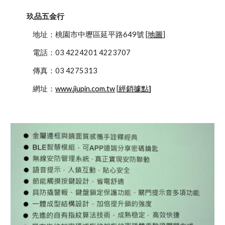
玖品五金行
            地址：桃園市中壢區延平路649號 [
地圖
]
            電話：03 4224201 4223707
            傳真：03 4275313
            網址：
www.jiupin.com.tw
 [
經銷據點
]